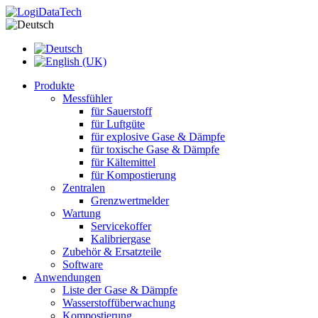
Produkte
Messfühler
für Sauerstoff
für Luftgüte
für explosive Gase & Dämpfe
für toxische Gase & Dämpfe
für Kältemittel
für Kompostierung
Zentralen
Grenzwertmelder
Wartung
Servicekoffer
Kalibriergase
Zubehör & Ersatzteile
Software
Anwendungen
Liste der Gase & Dämpfe
Wasserstoffüberwachung
Kompostierung