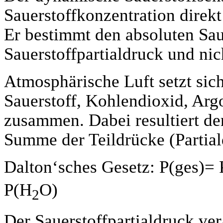
Sauerstoffkonzentration dire
Er bestimmt den absoluten Saue
Sauerstoffpartialdruck und nic
Atmosphärische Luft setzt sich
Sauerstoff, Kohlendioxid, Ar
zusammen. Dabei resultiert de
Summe der Teildrücke (Partial
Dalton‘sches Gesetz: P(ges)=
P(H
O)
2
Der Sauerstoffpartialdruck ve