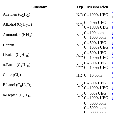
Substanz
Typ
Messbereich
Acetylen (C
H
)
N/R
0 - 100% UEG
2
2
0 - 50% UEG
Alkohol (C
H
O)
N/R
6
6
0 - 100% UEG
0 - 100 ppm
Ammoniak (NH
)
N/R
3
0 - 1000 ppm
0 - 50% UEG
Benzin
N/R
0 - 100% UEG
0 - 50% UEG
i-Butan (C
H
)
N/R
4
10
0 - 100% UEG
0 - 50% UEG
n-Butan (C
H
)
N/R
4
10
0 - 100% UEG
Chlor (Cl
)
HR
0 - 10 ppm
2
0 - 50% UEG
Ethanol (C
H
O)
N/R
6
6
0 - 100% UEG
0 - 50% UEG
n-Heptan (C
H
)
N/R
7
16
0 - 100% UEG
0 - 3000 ppm
0 - 5000 ppm
0 - 6000 ppm