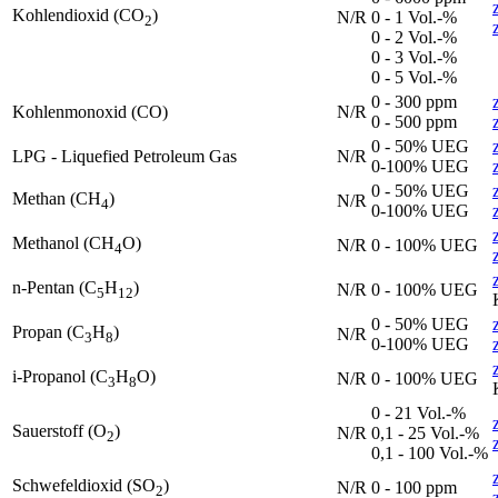
Kohlendioxid (CO
)
N/R
0 - 1 Vol.-%
2
0 - 2 Vol.-%
0 - 3 Vol.-%
0 - 5 Vol.-%
0 - 300 ppm
Kohlenmonoxid (CO)
N/R
0 - 500 ppm
0 - 50% UEG
LPG - Liquefied Petroleum Gas
N/R
0-100% UEG
0 - 50% UEG
Methan (CH
)
N/R
4
0-100% UEG
Methanol (CH
O)
N/R
0 - 100% UEG
4
n-Pentan (C
H
)
N/R
0 - 100% UEG
5
12
0 - 50% UEG
Propan (C
H
)
N/R
3
8
0-100% UEG
i-Propanol (C
H
O)
N/R
0 - 100% UEG
3
8
0 - 21 Vol.-%
Sauerstoff (O
)
N/R
0,1 - 25 Vol.-%
2
0,1 - 100 Vol.-%
Schwefeldioxid (SO
)
N/R
0 - 100 ppm
2