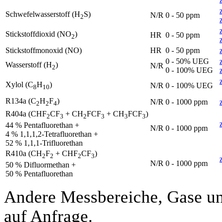
Schwefelwasserstoff (H
S)
N/R
0 - 50 ppm
2
Stickstoffdioxid (NO
)
HR
0 - 50 ppm
2
Stickstoffmonoxid (NO)
HR
0 - 50 ppm
0 - 50% UEG
Wasserstoff (H
)
N/R
2
0 - 100% UEG
Xylol (C
H
)
N/R
0 - 100% UEG
8
10
R134a (C
H
F
)
N/R
0 - 1000 ppm
2
2
4
R404a (CHF
CF
+ CH
FCF
+ CH
FCF
)
2
3
2
3
3
3
44 % Pentafluorethan +
N/R
0 - 1000 ppm
4 % 1,1,1,2-Tetrafluorethan +
52 % 1,1,1-Trifluorethan
R410a (CH
F
+ CHF
CF
)
2
2
2
3
N/R
0 - 1000 ppm
50 % Difluormethan +
50 % Pentafluorethan
Andere Messbereiche, Gase un
auf Anfrage.