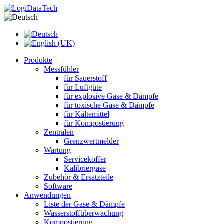
Produkte
Messfühler
für Sauerstoff
für Luftgüte
für explosive Gase & Dämpfe
für toxische Gase & Dämpfe
für Kältemittel
für Kompostierung
Zentralen
Grenzwertmelder
Wartung
Servicekoffer
Kalibriergase
Zubehör & Ersatzteile
Software
Anwendungen
Liste der Gase & Dämpfe
Wasserstoffüberwachung
Kompostierung